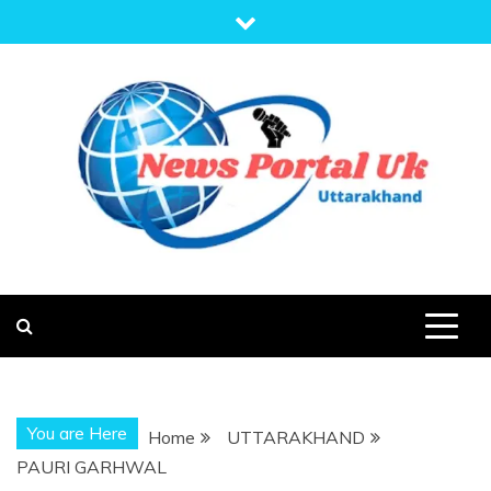
Skip
to
content
NEWS PORTAL
NEWS OF UTTARAKHAND
UK
You are Here
Home
UTTARAKHAND
PAURI GARHWAL