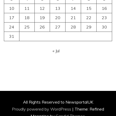
10
11
12
13
14
15
16
17
18
19
20
21
22
23
24
25
26
27
28
29
30
31
« Jul
All Rights Reserved to NewsportalUK
Proudly powered by WordPress
|
Theme: Refined
Magazine by
Candid Themes
.