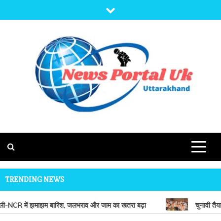
Skip
to
content
NEWS PORTAL
NEWS OF UTTARAKHAND
UK
TRENDING NEWS
ली-NCR में झमाझम बारिश, जलभराव और जाम का खतरा बढ़ा
चुनावी तैया