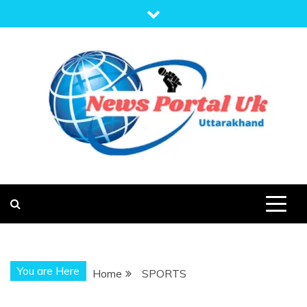
Skip
to
content
NEWS PORTAL
NEWS OF UTTARAKHAND
UK
You are Here
Home
SPORTS