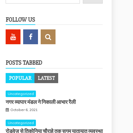
FOLLOW US
POSTS TABBED
POPULAR
LATEST
Uncategorized
नगर व्यापार मंडल ने निकाली आभार रैली
October 6, 2021
Uncategorized
रोडवेज़ से तिकोनिया चौराहे तक सुगम यातायात व्यवस्था