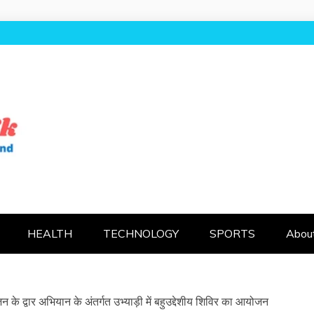
AL UK
HEALTH
TECHNOLOGY
SPORTS
Abou
द्वार अभियान के अंतर्गत उभ्याड़ी में बहुउद्देशीय शिविर का आयोजन