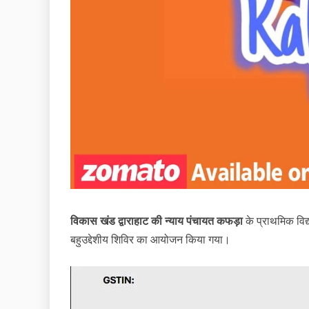
विकास खंड द्वाराहाट की न्याय पंचायत कफड़ा
के प्राथमिक विद्
बहुउद्देशीय शिविर का आयोजन किया गया।