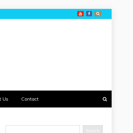
t Us
Contact
Search
Search