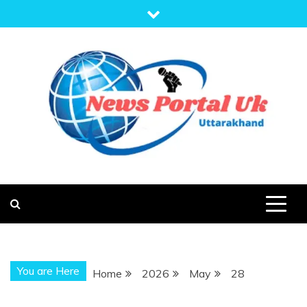
Skip
to
content
NEWS PORTAL
NEWS OF UTTARAKHAND
UK
You are Here
Home
2026
May
28