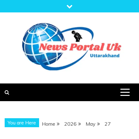
Skip
to
content
NEWS PORTAL
NEWS OF UTTARAKHAND
UK
You are Here
Home
2026
May
27