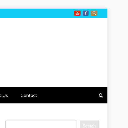
t Us
Contact
Search
Search