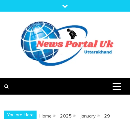
Skip
to
content
NEWS PORTAL
NEWS OF UTTARAKHAND
UK
You are Here
Home
2025
January
29