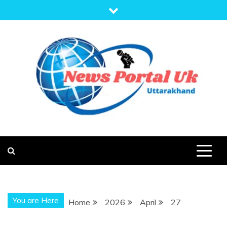
Skip
to
content
NEWS PORTAL
NEWS OF UTTARAKHAND
UK
You are Here
Home
2026
April
27