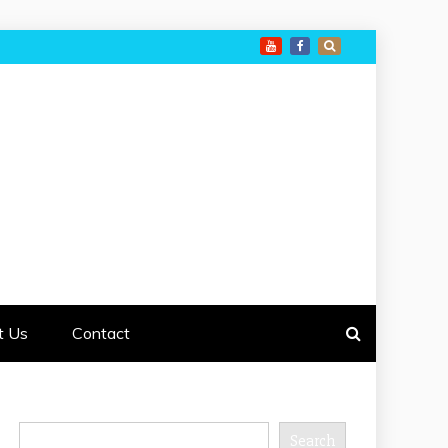
t Us
Contact
Search
Search