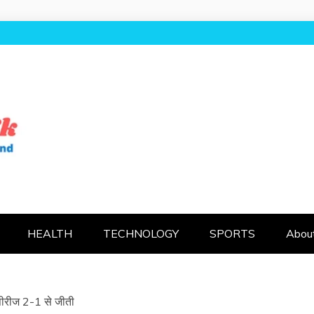
AL UK
HEALTH
TECHNOLOGY
SPORTS
Abou
 सीरीज 2-1 से जीती