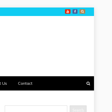
t Us
Contact
Search
Search